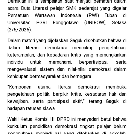
Demikian ini ia sampaikan saat menjadi pemateri dalam
acara Duta Literasi pelajar SMK sederajat yang digelar
Persatuan Wartawan Indonesia (PWI) Tuban di
Universitas PGRI Ronggolawe (UNIROW), Selasa
(2/6/2026).
Dalam materi yang dijelaskan Gaguk disebutkan bahwa di
dalam literasi demokrasi mencakup pengetahuan,
keterampilan, dan kesadaran kritis yang memungkinkan
individu untuk memahami, berpartisipasi, serta
mengevaluasi sistem dan nilai-nilai demokrasi dalam
kehidupan bermasyarakat dan bernegara.
“Komponen utama literasi demokrasi membuka
pengetahuan politik, berpikir kritis, kesadaran hak dan
kewajiban, serta partisipasi aktif,” terang Gaguk di
hadapan ratusan siswa.
Wakil Ketua Komisi III DPRD ini menyadari betul bahwa
kurikulum pendidikan demokrasi tingkat pelajar belum
sepenuhnya menjadi hal yang ditekankan di sekolah.