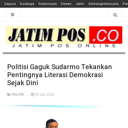
Gapura
Surabaya
Gubernuran
Dewan
Jatim
Gerbangkertosusila
Pan
Politisi Gaguk Sudarmo Tekankan
Pentingnya Literasi Demokrasi
Sejak Dini
POLITIK
02 Jun 2026