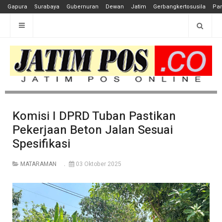
Gapura
Surabaya
Gubernuran
Dewan
Jatim
Gerbangkertosusila
Pan
Komisi I DPRD Tuban Pastikan
Pekerjaan Beton Jalan Sesuai
Spesifikasi
MATARAMAN
03 Oktober 2025