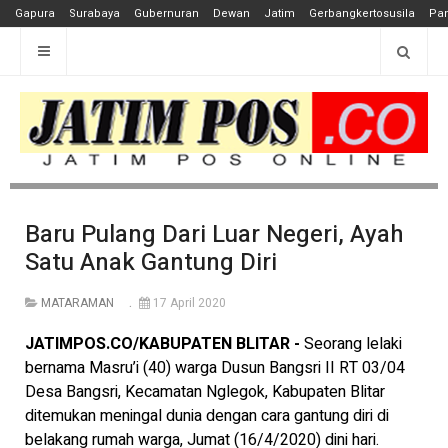
Gapura
Surabaya
Gubernuran
Dewan
Jatim
Gerbangkertosusila
Pan
Baru Pulang Dari Luar Negeri, Ayah
Satu Anak Gantung Diri
MATARAMAN
17 April 2020
JATIMPOS.CO/KABUPATEN BLITAR -
Seorang lelaki
bernama Masru’i (40) warga Dusun Bangsri II RT 03/04
Desa Bangsri, Kecamatan Nglegok, Kabupaten Blitar
ditemukan meningal dunia dengan cara gantung diri di
belakang rumah warga, Jumat (16/4/2020) dini hari.