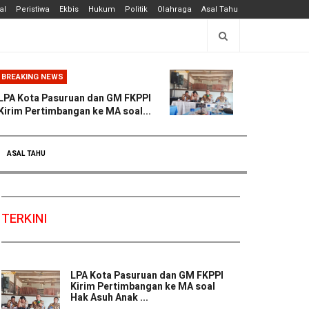
al
Peristiwa
Ekbis
Hukum
Politik
Olahraga
Asal Tahu
BREAKING NEWS
LPA Kota Pasuruan dan GM FKPPI
Kirim Pertimbangan ke MA soal...
ASAL TAHU
TERKINI
LPA Kota Pasuruan dan GM FKPPI
Kirim Pertimbangan ke MA soal
Hak Asuh Anak ...