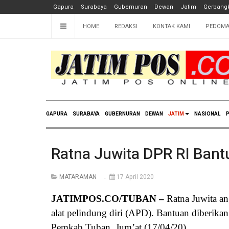
Gapura
Surabaya
Gubernuran
Dewan
Jatim
Gerbangk
HOME
REDAKSI
KONTAK KAMI
PEDOMA
GAPURA
SURABAYA
GUBERNURAN
DEWAN
JATIM
NASIONAL
P
Ratna Juwita DPR RI Ban
MATARAMAN
17 April 2020
JATIMPOS.CO/TUBAN –
Ratna Juwita a
alat pelindung diri (APD). Bantuan diberik
Pemkab Tuban, Jum’at (17/04/20).