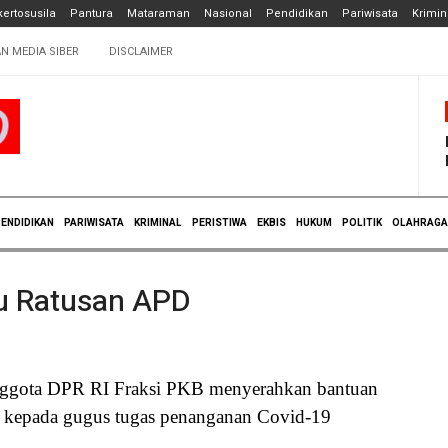
ertosusila
Pantura
Mataraman
Nasional
Pendidikan
Pariwisata
Krimin
N MEDIA SIBER
DISCLAIMER
ENDIDIKAN
PARIWISATA
KRIMINAL
PERISTIWA
EKBIS
HUKUM
POLITIK
OLAHRAGA
tu Ratusan APD
nggota DPR RI Fraksi PKB menyerahkan bantuan
an kepada gugus tugas penanganan Covid-19