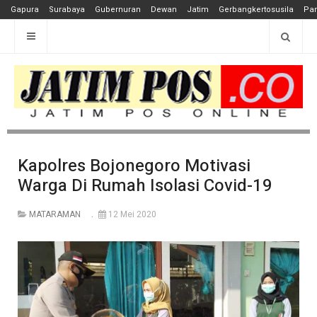
Gapura
Surabaya
Gubernuran
Dewan
Jatim
Gerbangkertosusila
Pan
Kapolres Bojonegoro Motivasi
Warga Di Rumah Isolasi Covid-19
MATARAMAN
12 Mei 2020