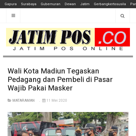
Gapura
Surabaya
Gubernuran
Dewan
Jatim
Gerbangkertosusila
Pan
Wali Kota Madiun Tegaskan
Pedagang dan Pembeli di Pasar
Wajib Pakai Masker
MATARAMAN
11 Mei 2020