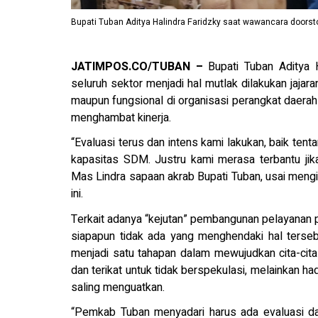
Bupati Tuban Aditya Halindra Faridzky saat wawancara doorst
JATIMPOS.CO/TUBAN –
Bupati Tuban Aditya H
seluruh sektor menjadi hal mutlak dilakukan jajara
maupun fungsional di organisasi perangkat daera
menghambat kinerja.
“Evaluasi terus dan intens kami lakukan, baik te
kapasitas SDM. Justru kami merasa terbantu jik
Mas Lindra sapaan akrab Bupati Tuban, usai meng
ini.
Terkait adanya “kejutan” pembangunan pelayanan p
siapapun tidak ada yang menghendaki hal terseb
menjadi satu tahapan dalam mewujudkan cita-cit
dan terikat untuk tidak berspekulasi, melainkan h
saling menguatkan.
“Pemkab Tuban menyadari harus ada evaluasi da