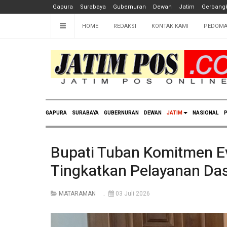
Gapura
Surabaya
Gubernuran
Dewan
Jatim
Gerbangk
HOME
REDAKSI
KONTAK KAMI
PEDOMA
GAPURA
SURABAYA
GUBERNURAN
DEWAN
JATIM
NASIONAL
P
Bupati Tuban Komitmen Ev
Tingkatkan Pelayanan Da
MATARAMAN
03 Juli 2026