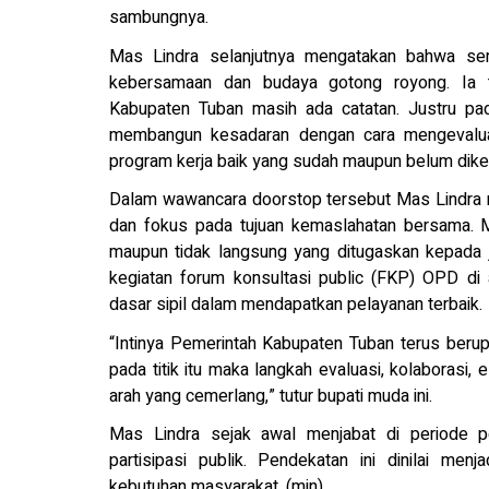
sambungnya.
Mas Lindra selanjutnya mengatakan bahwa se
kebersamaan dan budaya gotong royong. Ia t
Kabupaten Tuban masih ada catatan. Justru pa
membangun kesadaran dengan cara mengevalua
program kerja baik yang sudah maupun belum diker
Dalam wawancara doorstop tersebut Mas Lindr
dan fokus pada tujuan kemaslahatan bersama. M
maupun tidak langsung yang ditugaskan kepada j
kegiatan forum konsultasi public (FKP) OPD di
dasar sipil dalam mendapatkan pelayanan terbaik.
“Intinya Pemerintah Kabupaten Tuban terus beru
pada titik itu maka langkah evaluasi, kolaborasi, 
arah yang cemerlang,” tutur bupati muda ini.
Mas Lindra sejak awal menjabat di periode p
partisipasi publik. Pendekatan ini dinilai me
kebutuhan masyarakat. (min)