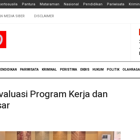
ertosusila
Pantura
Mataraman
Nasional
Pendidikan
Pariwisata
Krimin
N MEDIA SIBER
DISCLAIMER
ENDIDIKAN
PARIWISATA
KRIMINAL
PERISTIWA
EKBIS
HUKUM
POLITIK
OLAHRAGA
aluasi Program Kerja dan
sar