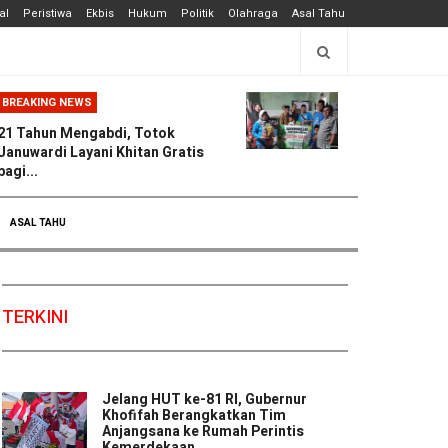
al
Peristiwa
Ekbis
Hukum
Politik
Olahraga
Asal Tahu
BREAKING NEWS
21 Tahun Mengabdi, Totok
Januwardi Layani Khitan Gratis
bagi...
ASAL TAHU
TERKINI
Jelang HUT ke-81 RI, Gubernur
Khofifah Berangkatkan Tim
Anjangsana ke Rumah Perintis
Kemerdekaan ...