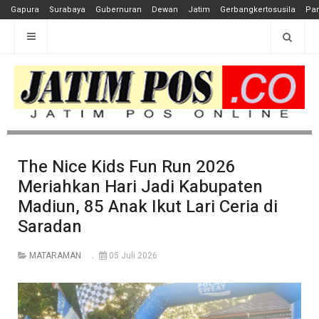
Gapura
Surabaya
Gubernuran
Dewan
Jatim
Gerbangkertosusila
Pan
The Nice Kids Fun Run 2026
Meriahkan Hari Jadi Kabupaten
Madiun, 85 Anak Ikut Lari Ceria di
Saradan
MATARAMAN
05 Juli 2026