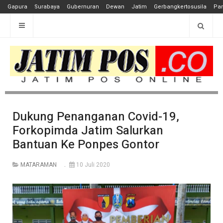
Gapura
Surabaya
Gubernuran
Dewan
Jatim
Gerbangkertosusila
Pan
Dukung Penanganan Covid-19,
Forkopimda Jatim Salurkan
Bantuan Ke Ponpes Gontor
MATARAMAN
10 Juli 2020