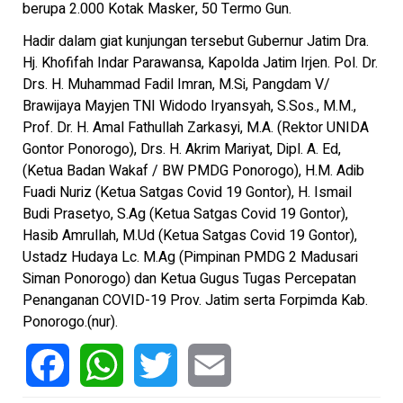
berupa 2.000 Kotak Masker, 50 Termo Gun.
Hadir dalam giat kunjungan tersebut Gubernur Jatim Dra.
Hj. Khofifah Indar Parawansa, Kapolda Jatim Irjen. Pol. Dr.
Drs. H. Muhammad Fadil Imran, M.Si, Pangdam V/
Brawijaya Mayjen TNI Widodo Iryansyah, S.Sos., M.M.,
Prof. Dr. H. Amal Fathullah Zarkasyi, M.A. (Rektor UNIDA
Gontor Ponorogo), Drs. H. Akrim Mariyat, Dipl. A. Ed,
(Ketua Badan Wakaf / BW PMDG Ponorogo), H.M. Adib
Fuadi Nuriz (Ketua Satgas Covid 19 Gontor), H. Ismail
Budi Prasetyo, S.Ag (Ketua Satgas Covid 19 Gontor),
Hasib Amrullah, M.Ud (Ketua Satgas Covid 19 Gontor),
Ustadz Hudaya Lc. M.Ag (Pimpinan PMDG 2 Madusari
Siman Ponorogo) dan Ketua Gugus Tugas Percepatan
Penanganan COVID-19 Prov. Jatim serta Forpimda Kab.
Ponorogo.(nur).