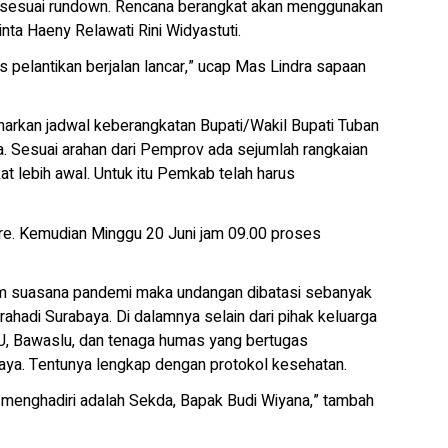
ih sesuai rundown. Rencana berangkat akan menggunakan
inta Haeny Relawati Rini Widyastuti.
pelantikan berjalan lancar,” ucap Mas Lindra sapaan
arkan jadwal keberangkatan Bupati/Wakil Bupati Tuban
a. Sesuai arahan dari Pemprov ada sejumlah rangkaian
at lebih awal. Untuk itu Pemkab telah harus
ore. Kemudian Minggu 20 Juni jam 09.00 proses
lam suasana pandemi maka undangan dibatasi sebanyak
hadi Surabaya. Di dalamnya selain dari pihak keluarga
, Bawaslu, dan tenaga humas yang bertugas
baya. Tentunya lengkap dengan protokol kesehatan.
g menghadiri adalah Sekda, Bapak Budi Wiyana,” tambah