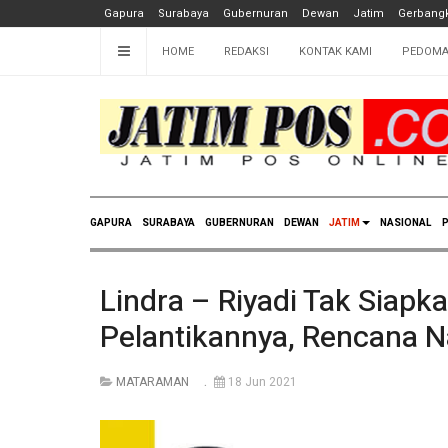
Gapura
Surabaya
Gubernuran
Dewan
Jatim
Gerbangk
HOME
REDAKSI
KONTAK KAMI
PEDOMA
GAPURA
SURABAYA
GUBERNURAN
DEWAN
JATIM
NASIONAL
P
Lindra – Riyadi Tak Siapk
Pelantikannya, Rencana N
MATARAMAN
18 Jun 2021