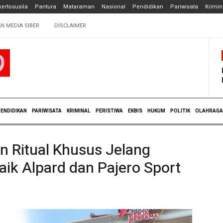
ertosusila
Pantura
Mataraman
Nasional
Pendidikan
Pariwisata
Krimin
N MEDIA SIBER
DISCLAIMER
ENDIDIKAN
PARIWISATA
KRIMINAL
PERISTIWA
EKBIS
HUKUM
POLITIK
OLAHRAGA
an Ritual Khusus Jelang
aik Alpard dan Pajero Sport