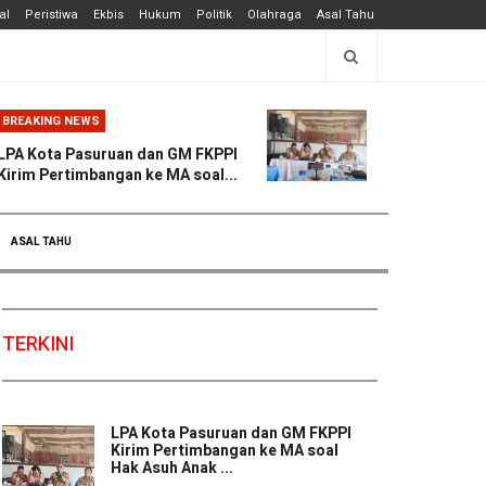
al
Peristiwa
Ekbis
Hukum
Politik
Olahraga
Asal Tahu
BREAKING NEWS
LPA Kota Pasuruan dan GM FKPPI
Kirim Pertimbangan ke MA soal...
ASAL TAHU
TERKINI
LPA Kota Pasuruan dan GM FKPPI
Kirim Pertimbangan ke MA soal
Hak Asuh Anak ...