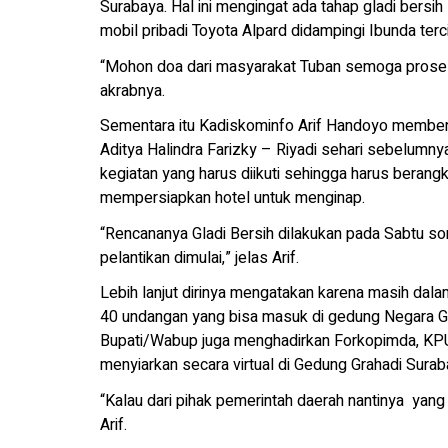
Surabaya. Hal ini mengingat ada tahap gladi bers
mobil pribadi Toyota Alpard didampingi Ibunda terc
“Mohon doa dari masyarakat Tuban semoga proses 
akrabnya.
Sementara itu Kadiskominfo Arif Handoyo memben
Aditya Halindra Farizky – Riyadi sehari sebelumny
kegiatan yang harus diikuti sehingga harus berangk
mempersiapkan hotel untuk menginap.
“Rencananya Gladi Bersih dilakukan pada Sabtu s
pelantikan dimulai,” jelas Arif.
Lebih lanjut dirinya mengatakan karena masih da
40 undangan yang bisa masuk di gedung Negara Gra
Bupati/Wabup juga menghadirkan Forkopimda, KPU
menyiarkan secara virtual di Gedung Grahadi Sura
“Kalau dari pihak pemerintah daerah nantinya yan
Arif.