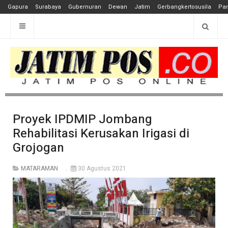
Gapura
Surabaya
Gubernuran
Dewan
Jatim
Gerbangkertosusila
Pan
Proyek IPDMIP Jombang
Rehabilitasi Kerusakan Irigasi di
Grojogan
MATARAMAN
30 Agustus 2021