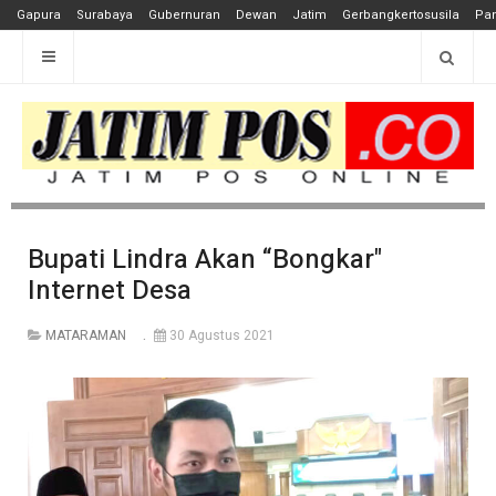
Gapura
Surabaya
Gubernuran
Dewan
Jatim
Gerbangkertosusila
Pan
Bupati Lindra Akan “Bongkar"
Internet Desa
MATARAMAN
30 Agustus 2021