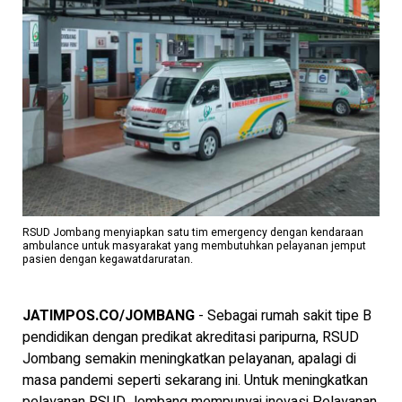
RSUD Jombang menyiapkan satu tim emergency dengan kendaraan
ambulance untuk masyarakat yang membutuhkan pelayanan jemput
pasien dengan kegawatdaruratan.
JATIMPOS.CO/JOMBANG
- Sebagai rumah sakit tipe B
pendidikan dengan predikat akreditasi paripurna, RSUD
Jombang semakin meningkatkan pelayanan, apalagi di
masa pandemi seperti sekarang ini. Untuk meningkatkan
pelayanan RSUD Jombang mempunyai inovasi Pelayanan