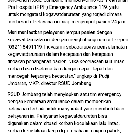
Pra Hospital (PPH) Emergency Ambulance 119, yaitu
untuk mengatasi kegawatdaruratan yang terjadi dimana
pun berada. Pelayanan ini siap menjemput pasien 24 jam.
Mari manfaatkan pelayanan jemput pasien dengan
kegawatdaruratan ini dengan menghubungi nomor telepon
(0321) 8491119. Inovasi ini sebagai upaya penyelamatan
kegawatdaruratan dalam kecepatan dan ketepatan
tindakan penanganan pasien. "Jika kecelakaan lalu lintas
korban bisa diselamatkan dengan cepat, tepat dan
mencegah terjadinya kecacatan," ungkap dr Pudji
Umbaran, MKP, direktur RSUD Jombang.
RSUD Jombang telah menyiapkan satu tim emergency
dengan kendaraan ambulance dalam memberikan
pelayanan terbaik untuk masyarakat yang membutuhkan
pelayanan ini. Pelayanan kegawatdaruratan bisa
digunakan dalam situasi korban kecelakaan lalu lintas,
korban kecelakaan kerja di perusahaan maupun pabrik,