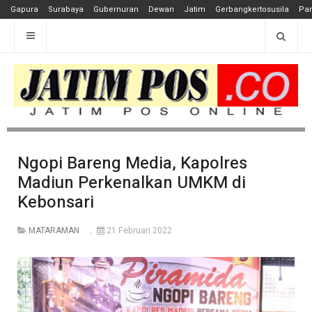
Gapura
Surabaya
Gubernuran
Dewan
Jatim
Gerbangkertosusila
Pan
Ngopi Bareng Media, Kapolres
Madiun Perkenalkan UMKM di
Kebonsari
MATARAMAN
21 Februari 2022