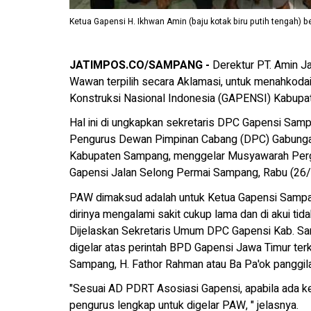
Ketua Gapensi H. Ikhwan Amin (baju kotak biru putih tengah)
JATIMPOS.CO/SAMPANG -
Derektur PT. Amin Ja
Wawan terpilih secara Aklamasi, untuk menahko
Konstruksi Nasional Indonesia (GAPENSI) Kabupa
Hal ini di ungkapkan sekretaris DPC Gapensi Sam
Pengurus Dewan Pimpinan Cabang (DPC) Gabungan
Kabupaten Sampang, menggelar Musyawarah Pergan
Gapensi Jalan Selong Permai Sampang, Rabu (26/
PAW dimaksud adalah untuk Ketua Gapensi Sampan
dirinya mengalami sakit cukup lama dan di akui tid
Dijelaskan Sekretaris Umum DPC Gapensi Kab. S
digelar atas perintah BPD Gapensi Jawa Timur terk
Sampang, H. Fathor Rahman atau Ba Pa'ok panggila
"Sesuai AD PDRT Asosiasi Gapensi, apabila ada k
pengurus lengkap untuk digelar PAW, " jelasnya.