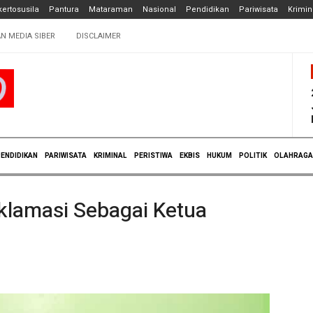
ertosusila
Pantura
Mataraman
Nasional
Pendidikan
Pariwisata
Krimin
N MEDIA SIBER
DISCLAIMER
ENDIDIKAN
PARIWISATA
KRIMINAL
PERISTIWA
EKBIS
HUKUM
POLITIK
OLAHRAGA
Aklamasi Sebagai Ketua