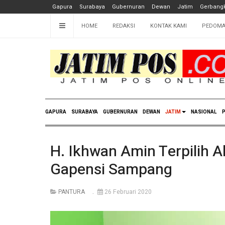
Gapura
Surabaya
Gubernuran
Dewan
Jatim
Gerbangk
HOME
REDAKSI
KONTAK KAMI
PEDOMA
GAPURA
SURABAYA
GUBERNURAN
DEWAN
JATIM
NASIONAL
P
H. Ikhwan Amin Terpilih 
Gapensi Sampang
PANTURA
26 Februari 2020