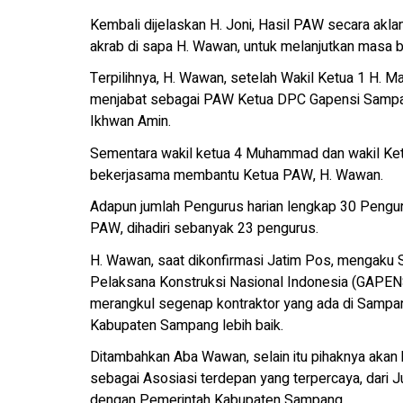
Kembali dijelaskan H. Joni, Hasil PAW secara akla
akrab di sapa H. Wawan, untuk melanjutkan masa
Terpilihnya, H. Wawan, setelah Wakil Ketua 1 H. M
menjabat sebagai PAW Ketua DPC Gapensi Sampang
Ikhwan Amin.
Sementara wakil ketua 4 Muhammad dan wakil Ke
bekerjasama membantu Ketua PAW, H. Wawan.
Adapun jumlah Pengurus harian lengkap 30 Penguru
PAW, dihadiri sebanyak 23 pengurus.
H. Wawan, saat dikonfirmasi Jatim Pos, mengaku
Pelaksana Konstruksi Nasional Indonesia (GAPEN
merangkul segenap kontraktor yang ada di Samp
Kabupaten Sampang lebih baik.
Ditambahkan Aba Wawan, selain itu pihaknya aka
sebagai Asosiasi terdepan yang terpercaya, dari J
dengan Pemerintah Kabupaten Sampang.