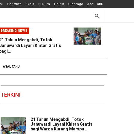
al
Peristiwa
Ekbis
Hukum
Politik
Olahraga
Asal Tahu
BREAKING NEWS
21 Tahun Mengabdi, Totok
Januwardi Layani Khitan Gratis
bagi...
ASAL TAHU
TERKINI
21 Tahun Mengabdi, Totok
Januwardi Layani Khitan Gratis
bagi Warga Kurang Mampu ...