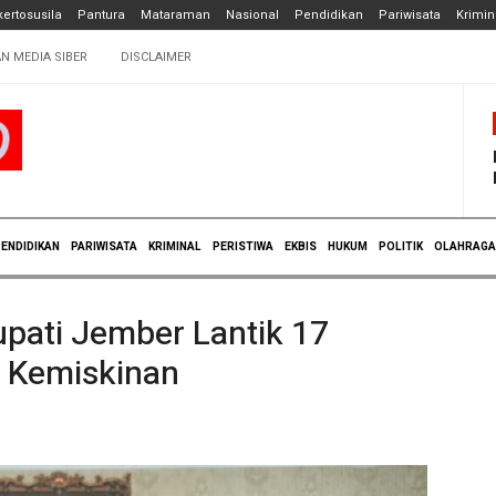
ertosusila
Pantura
Mataraman
Nasional
Pendidikan
Pariwisata
Krimin
N MEDIA SIBER
DISCLAIMER
ENDIDIKAN
PARIWISATA
KRIMINAL
PERISTIWA
EKBIS
HUKUM
POLITIK
OLAHRAGA
upati Jember Lantik 17
 Kemiskinan