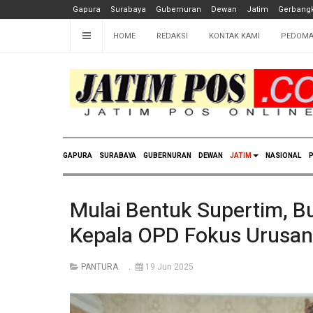
Gapura
Surabaya
Gubernuran
Dewan
Jatim
Gerbangk
HOME
REDAKSI
KONTAK KAMI
PEDOMA
GAPURA
SURABAYA
GUBERNURAN
DEWAN
JATIM
NASIONAL
P
Mulai Bentuk Supertim, B
Kepala OPD Fokus Urusan
PANTURA
19 Jun 2025