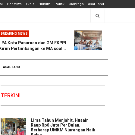
al
Peristiwa
Ekbis
Hukum
Politik
Olahraga
Asal Tahu
BREAKING NEWS
LPA Kota Pasuruan dan GM FKPPI
Kirim Pertimbangan ke MA soal...
ASAL TAHU
TERKINI
Lima Tahun Menjahit, Husain
Raup Rp6 Juta Per Bulan,
Berharap UMKM Njurangan Naik
Kelas ...