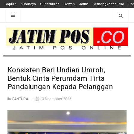
Gapura
Surabaya
Gubernuran
Dewan
Jatim
Gerbangkertosusila
Pan
Konsisten Beri Undian Umroh,
Bentuk Cinta Perumdam Tirta
Pandalungan Kepada Pelanggan
PANTURA
13 Desember 2025