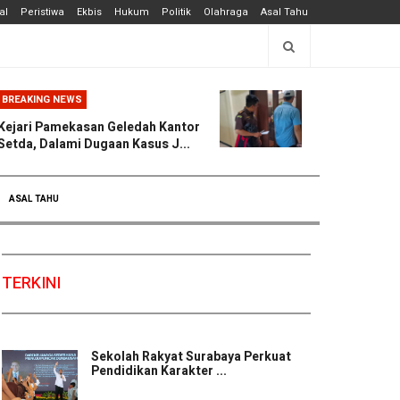
al
Peristiwa
Ekbis
Hukum
Politik
Olahraga
Asal Tahu
BREAKING NEWS
Kejari Pamekasan Geledah Kantor
Setda, Dalami Dugaan Kasus J...
ASAL TAHU
TERKINI
Sekolah Rakyat Surabaya Perkuat
Pendidikan Karakter ...