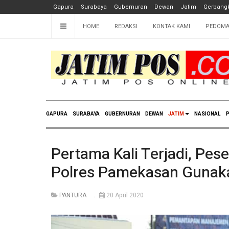
Gapura
Surabaya
Gubernuran
Dewan
Jatim
Gerbangk
HOME
REDAKSI
KONTAK KAMI
PEDOMA
GAPURA
SURABAYA
GUBERNURAN
DEWAN
JATIM
NASIONAL
P
Pertama Kali Terjadi, Pes
Polres Pamekasan Gunak
PANTURA
20 April 2020