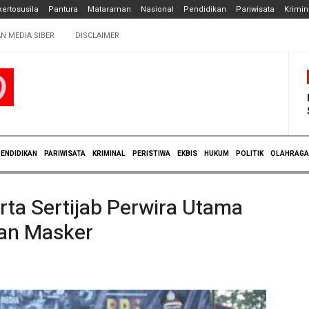
ertosusila
Pantura
Mataraman
Nasional
Pendidikan
Pariwisata
Krimin
N MEDIA SIBER
DISCLAIMER
ENDIDIKAN
PARIWISATA
KRIMINAL
PERISTIWA
EKBIS
HUKUM
POLITIK
OLAHRAGA
erta Sertijab Perwira Utama
an Masker