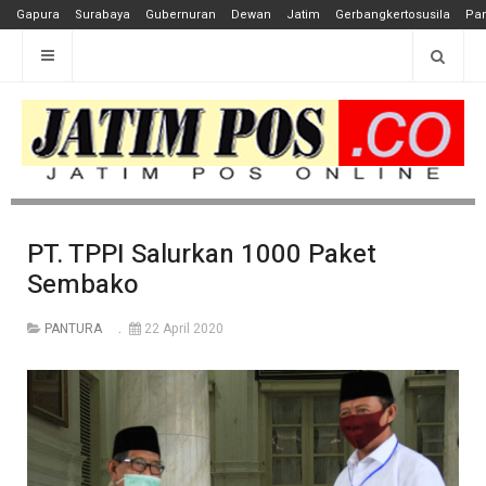
Gapura
Surabaya
Gubernuran
Dewan
Jatim
Gerbangkertosusila
Pan
PT. TPPI Salurkan 1000 Paket
Sembako
PANTURA
22 April 2020