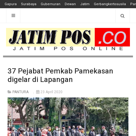
Gapura
Surabaya
Gubernuran
Dewan
Jatim
Gerbangkertosusila
Pan
37 Pejabat Pemkab Pamekasan
digelar di Lapangan
PANTURA
23 April 2020