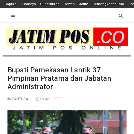
Gapura
Surabaya
Gubernuran
Dewan
Jatim
Gerbangkertosusila
Pan
Bupati Pamekasan Lantik 37
Pimpinan Pratama dan Jabatan
Administrator
PANTURA
23 April 2020