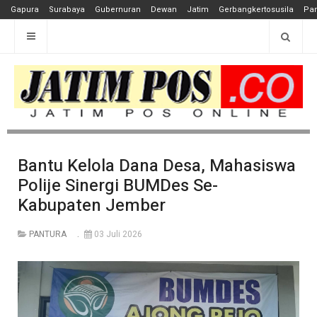
Gapura
Surabaya
Gubernuran
Dewan
Jatim
Gerbangkertosusila
Pan
Bantu Kelola Dana Desa, Mahasiswa
Polije Sinergi BUMDes Se-
Kabupaten Jember
PANTURA
03 Juli 2026