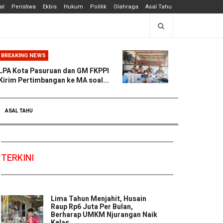
al
Peristiwa
Ekbis
Hukum
Politik
Olahraga
Asal Tahu
BREAKING NEWS
LPA Kota Pasuruan dan GM FKPPI
Kirim Pertimbangan ke MA soal...
ASAL TAHU
TERKINI
Lima Tahun Menjahit, Husain
Raup Rp6 Juta Per Bulan,
Berharap UMKM Njurangan Naik
Kelas ...