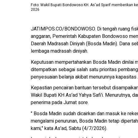
Foto: Wakil Bupati Bondowoso KH. As'ad Syarif memberikan k
2026
JATIMPOS.CO/BONDOWOSO. Di tengah ruang fiskal 
anggaran, Pemerintah Kabupaten Bondowoso memi
Daerah Madrasah Diniyah (Bosda Madin). Dana sebe
lembaga madrasah diniyah.
Keputusan mempertahankan Bosda Madin dinilai m
ditempatkan sebagai salah satu prioritas pemban
penyesuaian belanja akibat menurunnya kapasitas
Kepastian pencairan bantuan tersebut disampaik
Wakil Bupati KH As'ad Yahya Safi'i. Menurutnya, 
penerima pada Jumat sore.
" Bosda Madin sudah dicairkan dan masuk ke reke
mengalami penurunan, Bosda Madin tetap dipertah
kami," kata As'ad, Sabtu (4/7/2026).