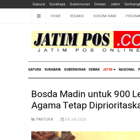
Gapura
Surabaya
Gubernuran
Dewan
Jatim
Gerbangk
HOME
REDAKSI
KONTAK KAMI
PEDOMA
GAPURA
SURABAYA
GUBERNURAN
DEWAN
JATIM
NASIONAL
P
Bosda Madin untuk 900 L
Agama Tetap Diprioritask
PANTURA
04 Juli 2026