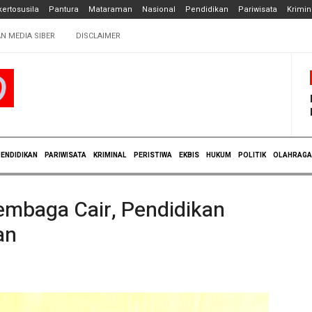
ertosusila
Pantura
Mataraman
Nasional
Pendidikan
Pariwisata
Krimin
N MEDIA SIBER
DISCLAIMER
ENDIDIKAN
PARIWISATA
KRIMINAL
PERISTIWA
EKBIS
HUKUM
POLITIK
OLAHRAGA
embaga Cair, Pendidikan
an