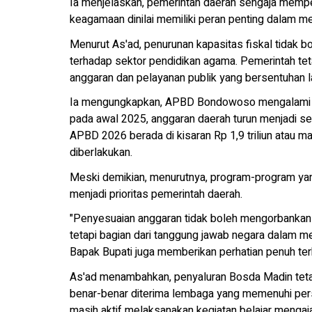
Ia menjelaskan, pemerintah daerah sengaja mempe
keagamaan dinilai memiliki peran penting dalam
Menurut As'ad, penurunan kapasitas fiskal tidak 
terhadap sektor pendidikan agama. Pemerintah te
anggaran dan pelayanan publik yang bersentuhan 
Ia mengungkapkan, APBD Bondowoso mengalami peny
pada awal 2025, anggaran daerah turun menjadi sekit
APBD 2026 berada di kisaran Rp 1,9 triliun atau m
diberlakukan.
Meski demikian, menurutnya, program-program yan
menjadi prioritas pemerintah daerah.
"Penyesuaian anggaran tidak boleh mengorbankan 
tetapi bagian dari tanggung jawab negara dalam 
Bapak Bupati juga memberikan perhatian penuh terh
As'ad menambahkan, penyaluran Bosda Madin tetap 
benar-benar diterima lembaga yang memenuhi persya
masih aktif melaksanakan kegiatan belajar mengaja