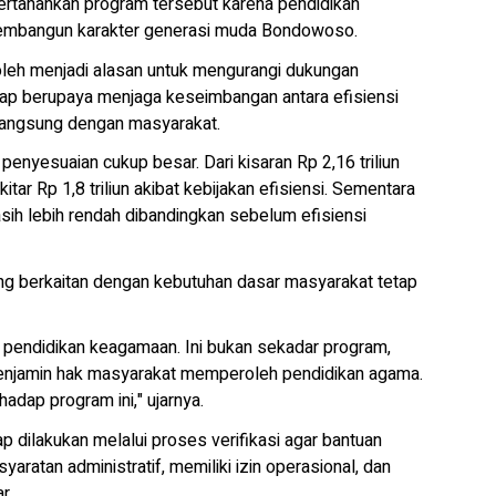
rtahankan program tersebut karena pendidikan
 membangun karakter generasi muda Bondowoso.
boleh menjadi alasan untuk mengurangi dukungan
tap berupaya menjaga keseimbangan antara efisiensi
langsung dengan masyarakat.
esuaian cukup besar. Dari kisaran Rp 2,16 triliun
ar Rp 1,8 triliun akibat kebijakan efisiensi. Sementara
asih lebih rendah dibandingkan sebelum efisiensi
g berkaitan dengan kebutuhan dasar masyarakat tetap
pendidikan keagamaan. Ini bukan sekadar program,
menjamin hak masyarakat memperoleh pendidikan agama.
adap program ini," ujarnya.
dilakukan melalui proses verifikasi agar bantuan
ratan administratif, memiliki izin operasional, dan
r.