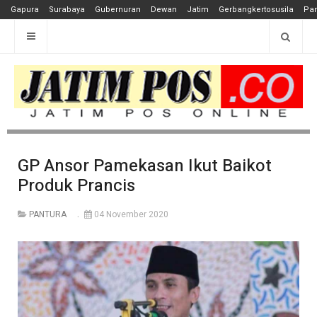
Gapura
Surabaya
Gubernuran
Dewan
Jatim
Gerbangkertosusila
Pan
GP Ansor Pamekasan Ikut Baikot
Produk Prancis
PANTURA
04 November 2020