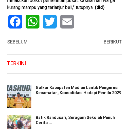
melakukan boikot pemerintah pusat, kasihan lah warga
kurang mampu yang terlanjur beli," tutupnya.
(did)
Facebook
WhatsApp
Twitter
Email
SEBELUM
BERIKUT
TERKINI
Golkar Kabupaten Madiun Lantik Pengurus
Kecamatan, Konsolidasi Hadapi Pemilu 2029
...
Batik Randusari, Seragam Sekolah Penuh
Cerita ...