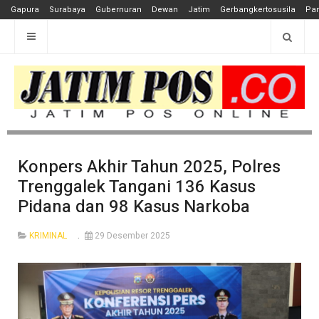
Gapura
Surabaya
Gubernuran
Dewan
Jatim
Gerbangkertosusila
Pan
Konpers Akhir Tahun 2025, Polres
Trenggalek Tangani 136 Kasus
Pidana dan 98 Kasus Narkoba
KRIMINAL
29 Desember 2025