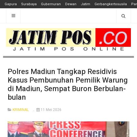
Gapura
Surabaya
Gubernuran
Dewan
Jatim
Gerbangkertosusila
Pan
Polres Madiun Tangkap Residivis
Kasus Pembunuhan Pemilik Warung
di Madiun, Sempat Buron Berbulan-
bulan
KRIMINAL
11 Mei 2026