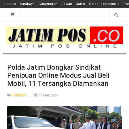
Gapura
Surabaya
Gubernuran
Dewan
Jatim
Gerbangkertosusila
Pan
Polda Jatim Bongkar Sindikat
Penipuan Online Modus Jual Beli
Mobil, 11 Tersangka Diamankan
KRIMINAL
11 Mei 2026