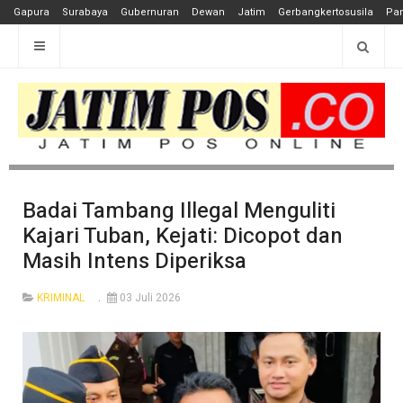
Gapura
Surabaya
Gubernuran
Dewan
Jatim
Gerbangkertosusila
Pan
Badai Tambang Illegal Menguliti
Kajari Tuban, Kejati: Dicopot dan
Masih Intens Diperiksa
KRIMINAL
03 Juli 2026