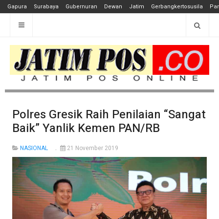
Gapura
Surabaya
Gubernuran
Dewan
Jatim
Gerbangkertosusila
Pan
Polres Gresik Raih Penilaian “Sangat
Baik” Yanlik Kemen PAN/RB
NASIONAL
21 November 2019