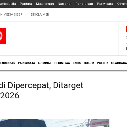
ertosusila
Pantura
Mataraman
Nasional
Pendidikan
Pariwisata
Krimin
N MEDIA SIBER
DISCLAIMER
ENDIDIKAN
PARIWISATA
KRIMINAL
PERISTIWA
EKBIS
HUKUM
POLITIK
OLAHRAGA
 Dipercepat, Ditarget
 2026