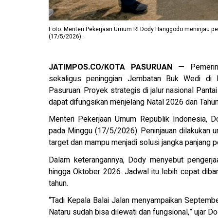
Foto: Menteri Pekerjaan Umum RI Dody Hanggodo meninjau p
(17/5/2026).
JATIMPOS.CO/KOTA PASURUAN —
Pemerin
sekaligus peninggian Jembatan Buk Wedi di K
Pasuruan. Proyek strategis di jalur nasional Pantai
dapat difungsikan menjelang Natal 2026 dan Tahu
Menteri Pekerjaan Umum Republik Indonesia, Do
pada Minggu (17/5/2026). Peninjauan dilakukan 
target dan mampu menjadi solusi jangka panjang p
Dalam keterangannya, Dody menyebut pengerjaa
hingga Oktober 2026. Jadwal itu lebih cepat diba
tahun.
“Tadi Kepala Balai Jalan menyampaikan September
Nataru sudah bisa dilewati dan fungsional,” ujar Do