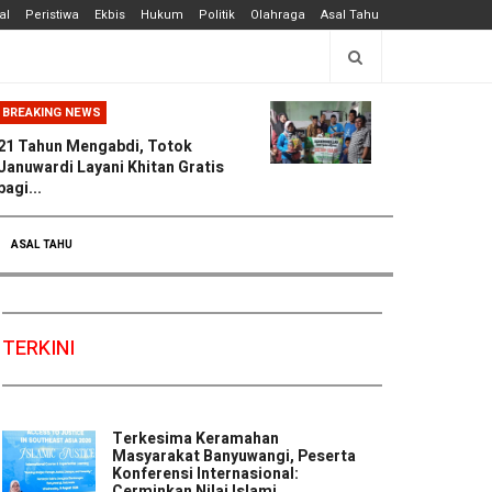
al
Peristiwa
Ekbis
Hukum
Politik
Olahraga
Asal Tahu
BREAKING NEWS
21 Tahun Mengabdi, Totok
Januwardi Layani Khitan Gratis
bagi...
ASAL TAHU
TERKINI
Terkesima Keramahan
Masyarakat Banyuwangi, Peserta
Konferensi Internasional:
Cerminkan Nilai Islami ...