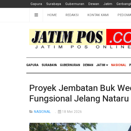
Gapura
Surabaya
Gubernuran
Dewan
Jatim
Gerbangk
HOME
REDAKSI
KONTAK KAMI
PEDOMA
GAPURA
SURABAYA
GUBERNURAN
DEWAN
JATIM
NASIONAL
P
Proyek Jembatan Buk Wedi
Fungsional Jelang Nataru
NASIONAL
18 Mei 2026