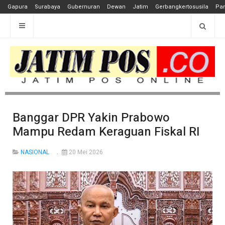
Gapura
Surabaya
Gubernuran
Dewan
Jatim
Gerbangkertosusila
Pan
Banggar DPR Yakin Prabowo
Mampu Redam Keraguan Fiskal RI
NASIONAL
20 Mei 2026