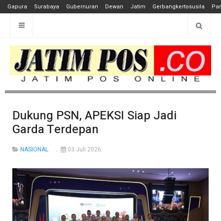
Gapura
Surabaya
Gubernuran
Dewan
Jatim
Gerbangkertosusila
Pan
Dukung PSN, APEKSI Siap Jadi
Garda Terdepan
NASIONAL
03 Juli 2026