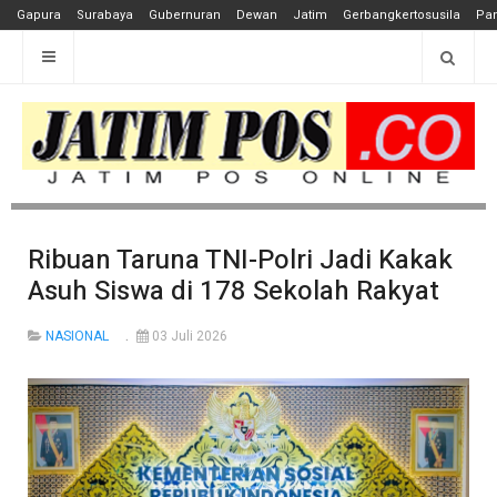
Gapura
Surabaya
Gubernuran
Dewan
Jatim
Gerbangkertosusila
Pan
Ribuan Taruna TNI-Polri Jadi Kakak
Asuh Siswa di 178 Sekolah Rakyat
NASIONAL
03 Juli 2026