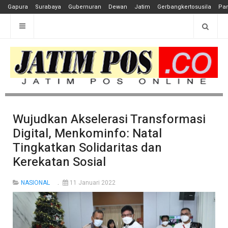
Gapura
Surabaya
Gubernuran
Dewan
Jatim
Gerbangkertosusila
Pan
Wujudkan Akselerasi Transformasi
Digital, Menkominfo: Natal
Tingkatkan Solidaritas dan
Kerekatan Sosial
NASIONAL
11 Januari 2022