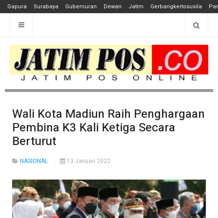
Gapura
Surabaya
Gubernuran
Dewan
Jatim
Gerbangkertosusila
Pan
Wali Kota Madiun Raih Penghargaan
Pembina K3 Kali Ketiga Secara
Berturut
NASIONAL
13 Januari 2022