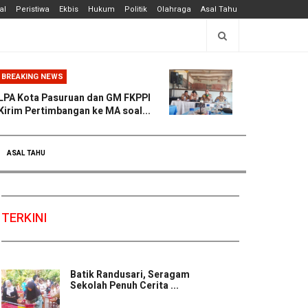
al
Peristiwa
Ekbis
Hukum
Politik
Olahraga
Asal Tahu
BREAKING NEWS
LPA Kota Pasuruan dan GM FKPPI
Kirim Pertimbangan ke MA soal...
ASAL TAHU
TERKINI
Batik Randusari, Seragam
Sekolah Penuh Cerita ...