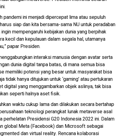
ni.
 pandemi ini menjadi dipercepat lima atau sepuluh
ua harus siap dan kita bersama-sama NU untuk peradaban
 ingin mempengaruhi kebijakan dunia yang berpihak
a kecil dan kepulauan dalam segala hal, utamanya
au,” papar Presiden.
enggabungkan interaksi manusia dengan avatar serta
ngan dunia digital tanpa batas, di mana semua bisa
se memiliki potensi yang besar untuk masyarakat bisa
aja tidak hanya ditujukan untuk ‘gaming’ atau pertukaran
t digital yang menggambarkan objek aslinya, tak bisa
ikan seperti halnya aset fisik.
hkan waktu cukup lama dan dilakukan secara bertahap
 perusahaan teknologi perangkat lunak metaverse asal
 perhelatan Presidensi G20 Indonesia 2022 ini. Dalam
an global Meta (Facebook) dan Microsoft sebagai
ented dan virtual reality. Rencana kolaborasi