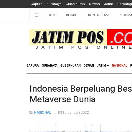
Gapura
Surabaya
Gubernuran
Dewan
Jatim
Gerbangk
HOME
REDAKSI
KONTAK KAMI
PEDOMA
GAPURA
SURABAYA
GUBERNURAN
DEWAN
JATIM
NASIONAL
P
Indonesia Berpeluang B
Metaverse Dunia
NASIONAL
15 Januari 2022