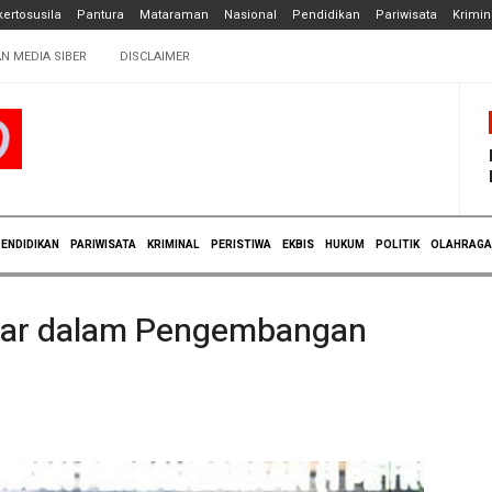
ertosusila
Pantura
Mataraman
Nasional
Pendidikan
Pariwisata
Krimin
N MEDIA SIBER
DISCLAIMER
ENDIDIKAN
PARIWISATA
KRIMINAL
PERISTIWA
EKBIS
HUKUM
POLITIK
OLAHRAGA
esar dalam Pengembangan