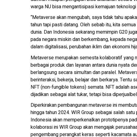
warga NU bisa mengantisipasi kemajuan teknologi i
“Metaverse akan mengubah, saya tidak tahu apakah
tahun tapi pasti datang. Oleh sebab itu, kita sem
dunia. Dan Indonesia sekarang memimpin G20 juga
pada negara miskin dan berkembang, kepada negar
dalam digitalisasi, perubahan iklim dan ekonomi hij
Metaverse merupakan semesta kolaboratif yang m
berbagai produk dan layanan antara dunia nyata de
berlangsung secara simultan dan paralel. Metaver
berinteraksi, bekerja, belajar dan berkarya. Tentu s
NFT (non-fungible tokens) semata. NFT adalah ase
dijadikan sebagai alat tukar, tetapi bisa diperjualbel
Diperkirakan pembangunan metaverse ini membutu
hingga tahun 2024. WIR Group sebagai salah satu
Indonesia akan memperkenalkan prototipenya pada
kolaborasi ini WIR Group akan mengajak perusaha
pengembang perangkat keras seperti kacamata augm