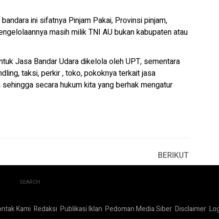
bandara ini sifatnya Pinjam Pakai, Provinsi pinjam,
ah pengelolaannya masih milik TNI AU bukan kabupaten atau
untuk Jasa Bandar Udara dikelola oleh UPT, sementara
ing, taksi, perkir , toko, pokoknya terkait jasa
 sehingga secara hukum kita yang berhak mengatur
BERIKUT
SEARCH
ontak Kami
Redaksi
Publikasi Iklan
Pedoman Media Siber
Disclaimer
Log