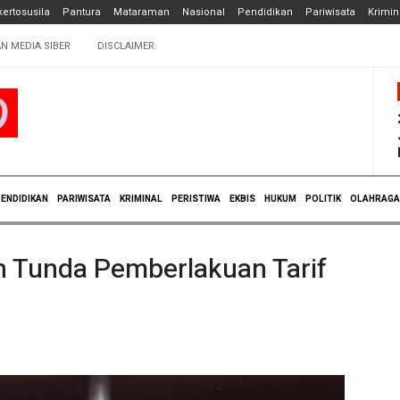
ertosusila
Pantura
Mataraman
Nasional
Pendidikan
Pariwisata
Krimin
N MEDIA SIBER
DISCLAIMER
ENDIDIKAN
PARIWISATA
KRIMINAL
PERISTIWA
EKBIS
HUKUM
POLITIK
OLAHRAGA
 Tunda Pemberlakuan Tarif