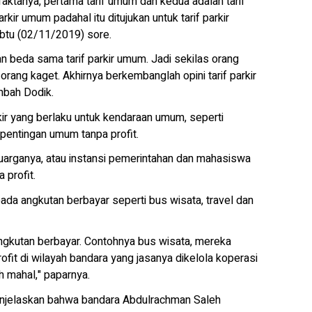
faktanya, pertama tarif umum dan kedua adalah tarif
rkir umum padahal itu ditujukan untuk tarif parkir
abtu (02/11/2019) sore.
an beda sama tarif parkir umum. Jadi sekilas orang
orang kaget. Akhirnya berkembanglah opini tarif parkir
mbah Dodik.
arkir yang berlaku untuk kendaraan umum, seperti
entingan umum tanpa profit.
arganya, atau instansi pemerintahan dan mahasiswa
profit.
pada angkutan berbayar seperti bus wisata, travel dan
 angkutan berbayar. Contohnya bus wisata, mereka
fit di wilayah bandara yang jasanya dikelola koperasi
h mahal," paparnya.
enjelaskan bahwa bandara Abdulrachman Saleh