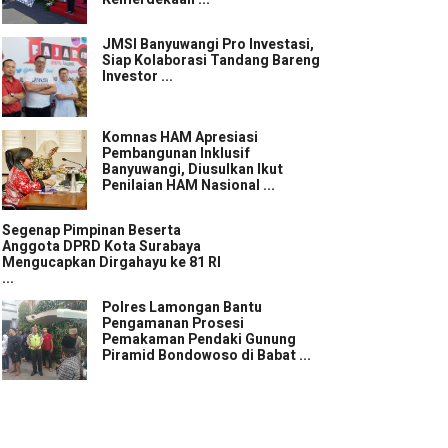
JMSI Banyuwangi Pro Investasi,
Siap Kolaborasi Tandang Bareng
Investor ...
Komnas HAM Apresiasi
Pembangunan Inklusif
Banyuwangi, Diusulkan Ikut
Penilaian HAM Nasional ...
Segenap Pimpinan Beserta
Anggota DPRD Kota Surabaya
Mengucapkan Dirgahayu ke 81 RI
...
Polres Lamongan Bantu
Pengamanan Prosesi
Pemakaman Pendaki Gunung
Piramid Bondowoso di Babat ...