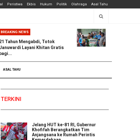
al
Peristiwa
Ekbis
Hukum
Politik
Olahraga
Asal Tahu
BREAKING NEWS
21 Tahun Mengabdi, Totok
Januwardi Layani Khitan Gratis
bagi...
ASAL TAHU
TERKINI
Jelang HUT ke-81 RI, Gubernur
Khofifah Berangkatkan Tim
Anjangsana ke Rumah Perintis
Kemerdekaan ...