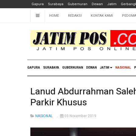
Gapura
Surabaya
Gubernuran
Dewan
Jatim
Gerbangk
HOME
REDAKSI
KONTAK KAMI
PEDOMA
GAPURA
SURABAYA
GUBERNURAN
DEWAN
JATIM
NASIONAL
P
Lanud Abdurrahman Saleh
Parkir Khusus
NASIONAL
03 November 2019