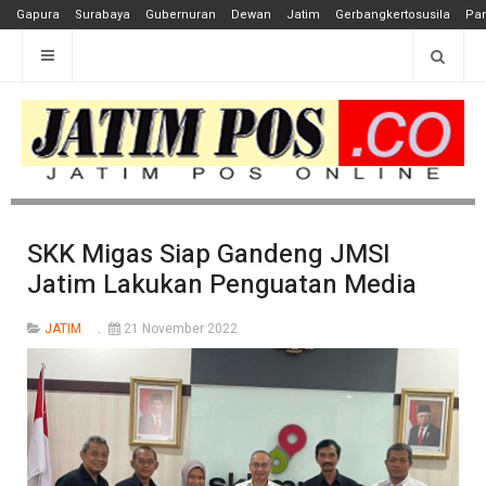
Gapura
Surabaya
Gubernuran
Dewan
Jatim
Gerbangkertosusila
Pan
SKK Migas Siap Gandeng JMSI
Jatim Lakukan Penguatan Media
JATIM
21 November 2022