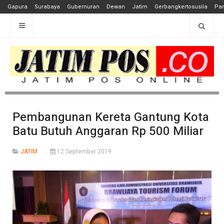
Gapura
Surabaya
Gubernuran
Dewan
Jatim
Gerbangkertosusila
Pan
Pembangunan Kereta Gantung Kota
Batu Butuh Anggaran Rp 500 Miliar
JATIM
12 September 2019