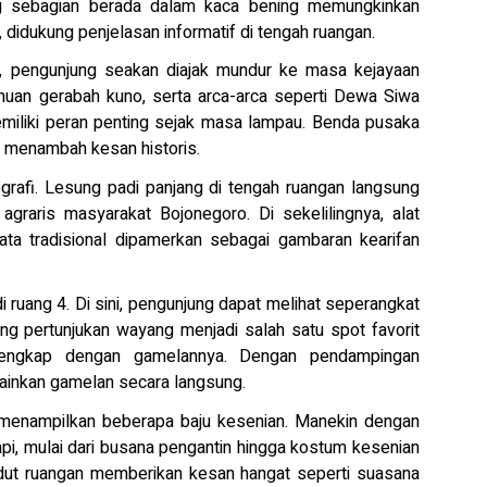
ang sebagian berada dalam kaca bening memungkinkan
 didukung penjelasan informatif di tengah ruangan.
, pengunjung seakan diajak mundur ke masa kejayaan
muan gerabah kuno, serta arca-arca seperti Dewa Siwa
miliki peran penting sejak masa lampau. Benda pusaka
i menambah kesan historis.
ografi. Lesung padi panjang di tengah ruangan langsung
graris masyarakat Bojonegoro. Di sekelilingnya, alat
njata tradisional dipamerkan sebagai gambaran kearifan
di ruang 4. Di sini, pengunjung dapat melihat seperangkat
ng pertunjukan wayang menjadi salah satu spot favorit
lengkap dengan gamelannya. Dengan pendampingan
inkan gamelan secara langsung.
menampilkan beberapa baju kesenian. Manekin dengan
pi, mulai dari busana pengantin hingga kostum kesenian
sudut ruangan memberikan kesan hangat seperti suasana