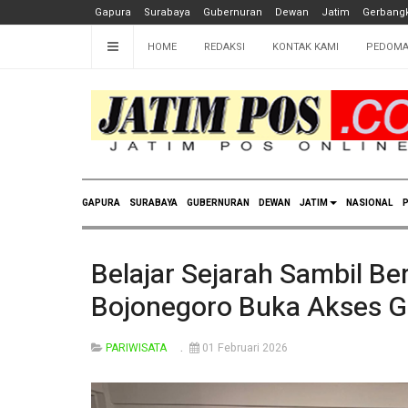
Gapura
Surabaya
Gubernuran
Dewan
Jatim
Gerbangk
HOME
REDAKSI
KONTAK KAMI
PEDOMA
GAPURA
SURABAYA
GUBERNURAN
DEWAN
JATIM
NASIONAL
P
Belajar Sejarah Sambil B
Bojonegoro Buka Akses Gr
PARIWISATA
01 Februari 2026