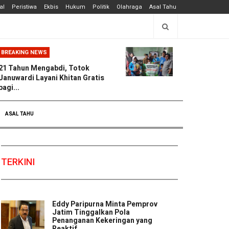
al
Peristiwa
Ekbis
Hukum
Politik
Olahraga
Asal Tahu
BREAKING NEWS
21 Tahun Mengabdi, Totok
Januwardi Layani Khitan Gratis
bagi...
ASAL TAHU
TERKINI
Eddy Paripurna Minta Pemprov
Jatim Tinggalkan Pola
Penanganan Kekeringan yang
Reaktif ...