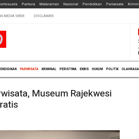
ertosusila
Pantura
Mataraman
Nasional
Pendidikan
Pariwisata
Krimin
N MEDIA SIBER
DISCLAIMER
ENDIDIKAN
PARIWISATA
KRIMINAL
PERISTIWA
EKBIS
HUKUM
POLITIK
OLAHRAGA
erwisata, Museum Rajekwesi
atis