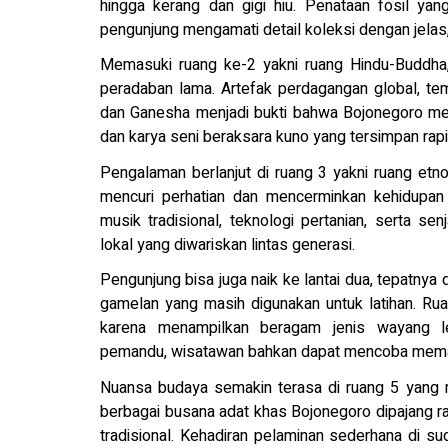
hingga kerang dan gigi hiu. Penataan fosil y
pengunjung mengamati detail koleksi dengan jelas,
Memasuki ruang ke-2 yakni ruang Hindu-Buddha
peradaban lama. Artefak perdagangan global, te
dan Ganesha menjadi bukti bahwa Bojonegoro me
dan karya seni beraksara kuno yang tersimpan rap
Pengalaman berlanjut di ruang 3 yakni ruang etn
mencuri perhatian dan mencerminkan kehidupan a
musik tradisional, teknologi pertanian, serta se
lokal yang diwariskan lintas generasi.
Pengunjung bisa juga naik ke lantai dua, tepatnya 
gamelan yang masih digunakan untuk latihan. Rua
karena menampilkan beragam jenis wayang 
pemandu, wisatawan bahkan dapat mencoba mema
Nuansa budaya semakin terasa di ruang 5 yang 
berbagai busana adat khas Bojonegoro dipajang ra
tradisional. Kehadiran pelaminan sederhana di 