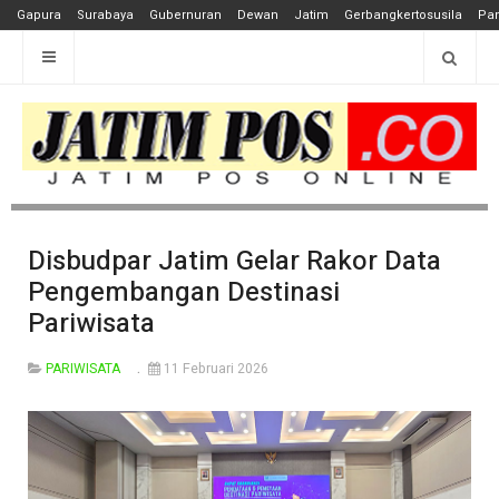
Gapura
Surabaya
Gubernuran
Dewan
Jatim
Gerbangkertosusila
Pan
Disbudpar Jatim Gelar Rakor Data
Pengembangan Destinasi
Pariwisata
PARIWISATA
11 Februari 2026