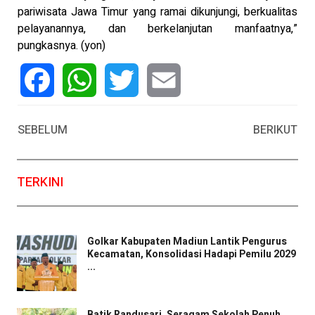
pariwisata Jawa Timur yang ramai dikunjungi, berkualitas
pelayanannya, dan berkelanjutan manfaatnya,”
pungkasnya. (yon)
Facebook
WhatsApp
Twitter
Email
SEBELUM
BERIKUT
TERKINI
Golkar Kabupaten Madiun Lantik Pengurus
Kecamatan, Konsolidasi Hadapi Pemilu 2029
...
Batik Randusari, Seragam Sekolah Penuh