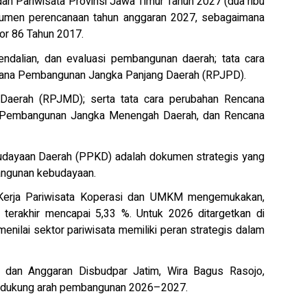
an Pariwisata Provinsi Jawa Timur Tahun 2027 (dua ribu
kumen perencanaan tahun anggaran 2027, sebagaimana
or 86 Tahun 2017.
endalian, dan evaluasi pembangunan daerah; tata cara
ncana Pembangunan Jangka Panjang Daerah (RPJPD).
erah (RPJMD); serta tata cara perubahan Rencana
 Pembangunan Jangka Menengah Daerah, dan Rencana
budayaan Daerah (PPKD) adalah dokumen strategis yang
angunan kebudayaan.
m Kerja Pariwisata Koperasi dan UMKM mengemukakan,
erakhir mencapai 5,33 %. Untuk 2026 ditargetkan di
enilai sektor pariwisata memiliki peran strategis dalam
 dan Anggaran Disbudpar Jatim, Wira Bagus Rasojo,
endukung arah pembangunan 2026–2027.