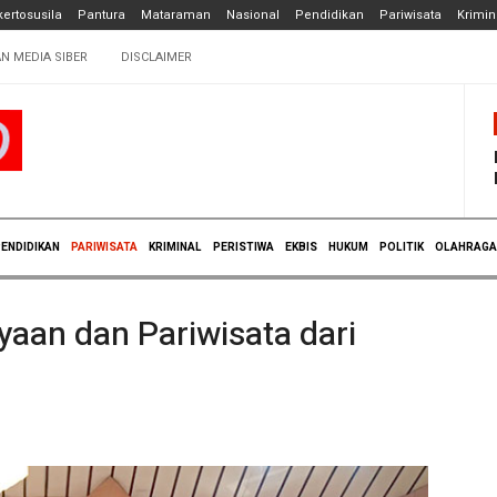
ertosusila
Pantura
Mataraman
Nasional
Pendidikan
Pariwisata
Krimin
N MEDIA SIBER
DISCLAIMER
ENDIDIKAN
PARIWISATA
KRIMINAL
PERISTIWA
EKBIS
HUKUM
POLITIK
OLAHRAGA
yaan dan Pariwisata dari