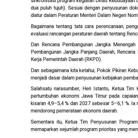
sinkronisasi program kegiatan Dinas Kebudayaan d
dua puluh tujuh). Sesuai dengan penyusunan do
diatur dalam Peraturan Menteri Dalam Negeri Nom
Bagaimana tentang tata cara perencanaan, peng
evaluasi rancangan peraturan daerah tentang Re
Dan Rencana Pembangunan Jangka Menengah Da
Pembangunan Jangka Panjang Daerah, Rencana
Kerja Pemerintah Daerah (RKPD).
Dan sebagaimana kita ketahui, Pokok Pikiran Ke
menjadi dasar dalam penyusunan kebijakan pemb
Salahsatu narasumber, Heri Istanto, Ketua Ti
pertumbuhan ekonomi Jawa Timur pada capaian t
kisaran 4,9–5,4 % dan 2027 sebesar 5–6,1 %. Ia m
mendorong pemerataan ekonomi daerah.
Sementara itu, Ketua Tim Penyusunan Program
memaparkan sejumlah program prioritas yang m