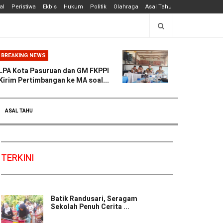
al
Peristiwa
Ekbis
Hukum
Politik
Olahraga
Asal Tahu
BREAKING NEWS
LPA Kota Pasuruan dan GM FKPPI
Kirim Pertimbangan ke MA soal...
ASAL TAHU
TERKINI
Batik Randusari, Seragam
Sekolah Penuh Cerita ...