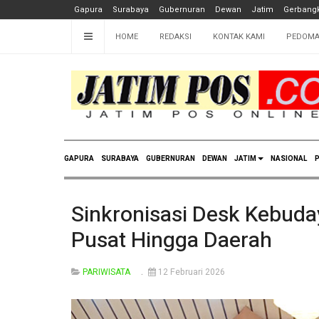
Gapura
Surabaya
Gubernuran
Dewan
Jatim
Gerbangk
HOME
REDAKSI
KONTAK KAMI
PEDOMA
GAPURA
SURABAYA
GUBERNURAN
DEWAN
JATIM
NASIONAL
P
Sinkronisasi Desk Kebuda
Pusat Hingga Daerah
PARIWISATA
12 Februari 2026