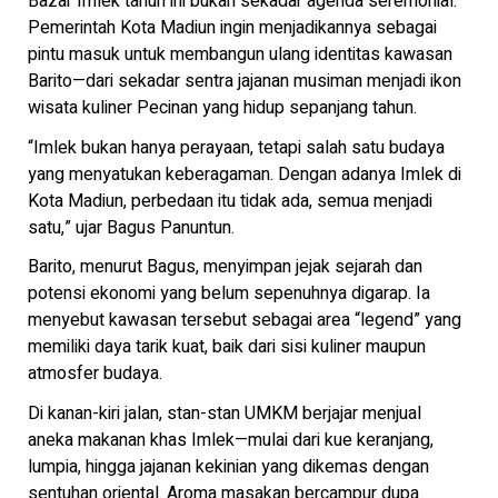
Bazar Imlek tahun ini bukan sekadar agenda seremonial.
Pemerintah Kota Madiun ingin menjadikannya sebagai
pintu masuk untuk membangun ulang identitas kawasan
Barito—dari sekadar sentra jajanan musiman menjadi ikon
wisata kuliner Pecinan yang hidup sepanjang tahun.
“Imlek bukan hanya perayaan, tetapi salah satu budaya
yang menyatukan keberagaman. Dengan adanya Imlek di
Kota Madiun, perbedaan itu tidak ada, semua menjadi
satu,” ujar Bagus Panuntun.
Barito, menurut Bagus, menyimpan jejak sejarah dan
potensi ekonomi yang belum sepenuhnya digarap. Ia
menyebut kawasan tersebut sebagai area “legend” yang
memiliki daya tarik kuat, baik dari sisi kuliner maupun
atmosfer budaya.
Di kanan-kiri jalan, stan-stan UMKM berjajar menjual
aneka makanan khas Imlek—mulai dari kue keranjang,
lumpia, hingga jajanan kekinian yang dikemas dengan
sentuhan oriental. Aroma masakan bercampur dupa