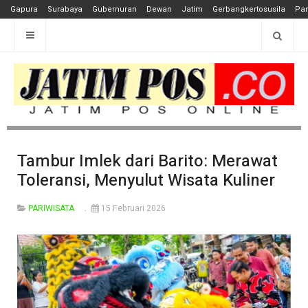
Gapura
Surabaya
Gubernuran
Dewan
Jatim
Gerbangkertosusila
Pan
Tambur Imlek dari Barito: Merawat
Toleransi, Menyulut Wisata Kuliner
PARIWISATA
15 Februari 2026