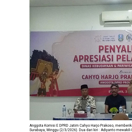
Anggota Komisi E DPRD Jatim Cahyo Harjo Prakoso, memberika
Surabaya, Minggu (2/3/2026). Dua dari kiri : Adiyanto mewakil