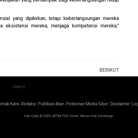
 kebijakan yang berdampak bagi keberlangsungan hidup
nsial yang dipikirkan, tetapi keberlangsungan mereka
ga eksistensi mereka, menjaga kompetensi mereka,"
BERIKUT
SEARCH
ontak Kami
Redaksi
Publikasi Iklan
Pedoman Media Siber
Disclaimer
Log
Hak Cipta © 2026 JATIM POS Online. Semua Hak Dilindungi.