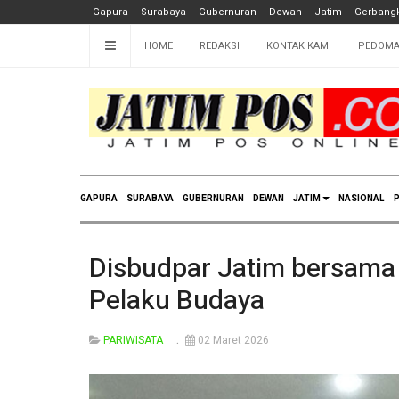
Gapura
Surabaya
Gubernuran
Dewan
Jatim
Gerbangk
HOME
REDAKSI
KONTAK KAMI
PEDOMA
GAPURA
SURABAYA
GUBERNURAN
DEWAN
JATIM
NASIONAL
P
Disbudpar Jatim bersama 
Pelaku Budaya
PARIWISATA
02 Maret 2026