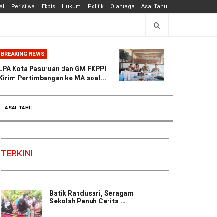
al
Peristiwa
Ekbis
Hukum
Politik
Olahraga
Asal Tahu
BREAKING NEWS
LPA Kota Pasuruan dan GM FKPPI
Kirim Pertimbangan ke MA soal...
ASAL TAHU
TERKINI
Batik Randusari, Seragam
Sekolah Penuh Cerita ...