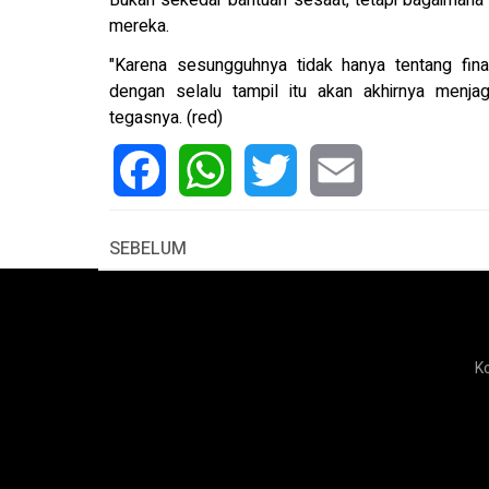
Bukan sekedar bantuan sesaat, tetapi bagaimana
mereka.
"Karena sesungguhnya tidak hanya tentang fina
dengan selalu tampil itu akan akhirnya menja
tegasnya. (red)
Facebook
WhatsApp
Twitter
Email
SEBELUM
K