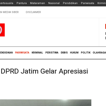
ertosusila
Pantura
Mataraman
Nasional
Pendidikan
Pariwisata
Krimin
N MEDIA SIBER
DISCLAIMER
ENDIDIKAN
PARIWISATA
KRIMINAL
PERISTIWA
EKBIS
HUKUM
POLITIK
OLAHRAGA
DPRD Jatim Gelar Apresiasi