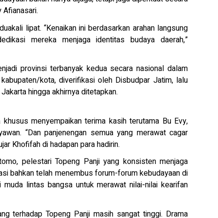
 Afianasari.
duakali lipat. “Kenaikan ini berdasarkan arahan langsung
edikasi mereka menjaga identitas budaya daerah,”
njadi provinsi terbanyak kedua secara nasional dalam
abupaten/kota, diverifikasi oleh Disbudpar Jatim, lalu
Jakarta hingga akhirnya ditetapkan.
a khusus menyempaikan terima kasih terutama Bu Evy,
dayawan. “Dan panjenengan semua yang merawat cagar
ar Khofifah di hadapan para hadirin.
omo, pelestari Topeng Panji yang konsisten menjaga
nisiasi bahkan telah menembus forum-forum kebudayaan di
uda lintas bangsa untuk merawat nilai-nilai kearifan
g terhadap Topeng Panji masih sangat tinggi. Drama