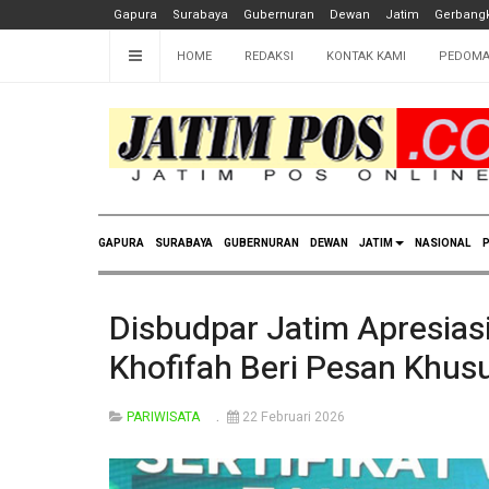
Gapura
Surabaya
Gubernuran
Dewan
Jatim
Gerbangk
HOME
REDAKSI
KONTAK KAMI
PEDOMA
GAPURA
SURABAYA
GUBERNURAN
DEWAN
JATIM
NASIONAL
P
Disbudpar Jatim Apresias
Khofifah Beri Pesan Khus
PARIWISATA
22 Februari 2026