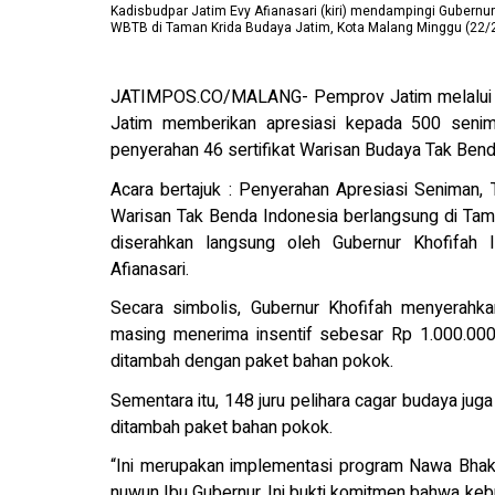
Kadisbudpar Jatim Evy Afianasari (kiri) mendampingi Gubernu
WBTB di Taman Krida Budaya Jatim, Kota Malang Minggu (22/
JATIMPOS.CO/MALANG- Pemprov Jatim melalui Di
Jatim memberikan apresiasi kepada 500 seniman
penyerahan 46 sertifikat Warisan Budaya Tak Bend
Acara bertajuk : Penyerahan Apresiasi Seniman,
Warisan Tak Benda Indonesia berlangsung di Ta
diserahkan langsung oleh Gubernur Khofifah 
Afianasari.
Secara simbolis, Gubernur Khofifah menyerahk
masing menerima insentif sebesar Rp 1.000.000,
ditambah dengan paket bahan pokok.
Sementara itu, 148 juru pelihara cagar budaya ju
ditambah paket bahan pokok.
“Ini merupakan implementasi program Nawa Bhak
nuwun Ibu Gubernur. Ini bukti komitmen bahwa kebu