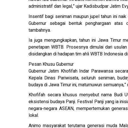
administratif dan legal,” ujar Kadisbudpar Jatim Evy
Insentif bagi seniman maupun jupel tahun ini naik 
Gubernur sebagai bentuk penghargaan atas d
tambahnya.
Ia juga mengungkapkan, tahun ini Jawa Timur me
penetapan WBTB. Prosesnya dimulai dari usulan k
disidangkan di hadapan tim ahli WBTB Indonesia di 
Pesan Khusu Gubernur
Gubernur Jatim Khofifah Indar Parawansa secar
Kepala Dinas Pariwisata, seluruh seniman, bu
budaya di Jawa Timur ini, maturnuwun semuanya,” uj
Khofifah secara khusus menyebut nama Budi Ut
eksistensi budaya Panji. Festival Panji yang ia i
negara-negara ASEAN, mempertemukan generasi m
lokal.
Animo masyarakat terutama generasi muda Malan