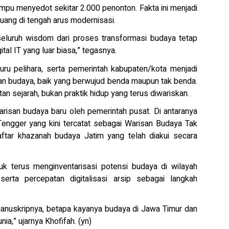
mpu menyedot sekitar 2.000 penonton. Fakta ini menjadi
uang di tengah arus modernisasi.
 seluruh wisdom dari proses transformasi budaya tetap
ital IT yang luar biasa,” tegasnya.
juru pelihara, serta pemerintah kabupaten/kota menjadi
an budaya, baik yang berwujud benda maupun tak benda.
an sejarah, bukan praktik hidup yang terus diwariskan.
risan budaya baru oleh pemerintah pusat. Di antaranya
engger yang kini tercatat sebagai Warisan Budaya Tak
tar khazanah budaya Jatim yang telah diakui secara
uk terus menginventarisasi potensi budaya di wilayah
rta percepatan digitalisasi arsip sebagai langkah
 manuskripnya, betapa kayanya budaya di Jawa Timur dan
ia,” ujarnya Khofifah. (yn)