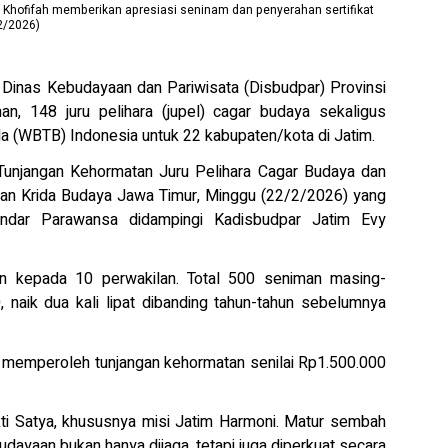
r Khofifah memberikan apresiasi seninam dan penyerahan sertifikat
2/2026)
nas Kebudayaan dan Pariwisata (Disbudpar) Provinsi
, 148 juru pelihara (jupel) cagar budaya sekaligus
a (WBTB) Indonesia untuk 22 kabupaten/kota di Jatim.
 Tunjangan Kehormatan Juru Pelihara Cagar Budaya dan
man Krida Budaya Jawa Timur, Minggu (22/2/2026) yang
Indar Parawansa didampingi Kadisbudpar Jatim Evy
an kepada 10 perwakilan. Total 500 seniman masing-
 naik dua kali lipat dibanding tahun-tahun sebelumnya
ga memperoleh tunjangan kehormatan senilai Rp1.500.000
ti Satya, khususnya misi Jatim Harmoni. Matur sembah
dayaan bukan hanya dijaga, tetapi juga diperkuat secara