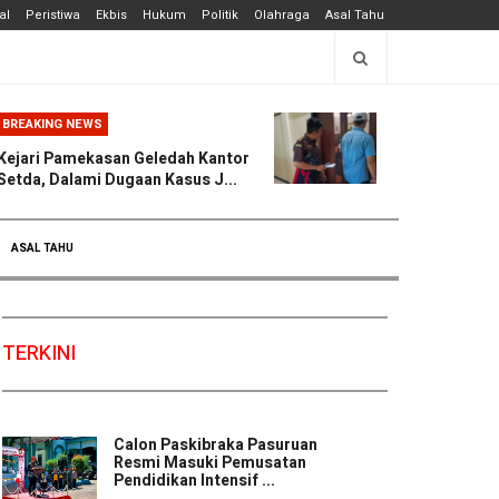
al
Peristiwa
Ekbis
Hukum
Politik
Olahraga
Asal Tahu
BREAKING NEWS
Kejari Pamekasan Geledah Kantor
Setda, Dalami Dugaan Kasus J...
ASAL TAHU
TERKINI
Calon Paskibraka Pasuruan
Resmi Masuki Pemusatan
Pendidikan Intensif ...