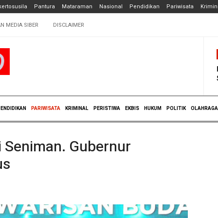
ertosusila
Pantura
Mataraman
Nasional
Pendidikan
Pariwisata
Krimin
N MEDIA SIBER
DISCLAIMER
ENDIDIKAN
PARIWISATA
KRIMINAL
PERISTIWA
EKBIS
HUKUM
POLITIK
OLAHRAGA
i Seniman. Gubernur
us