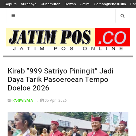
Gapura
Surabaya
Gubernuran
Dewan
Jatim
Gerbangkertosusila
Pan
Kirab “999 Satriyo Piningit” Jadi
Daya Tarik Pasoeroean Tempo
Doeloe 2026
PARIWISATA
05 April 2026