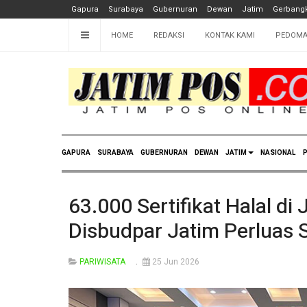
Gapura
Surabaya
Gubernuran
Dewan
Jatim
Gerbangk
HOME
REDAKSI
KONTAK KAMI
PEDOMA
GAPURA
SURABAYA
GUBERNURAN
DEWAN
JATIM
NASIONAL
P
63.000 Sertifikat Halal d
Disbudpar Jatim Perluas S
PARIWISATA
25 Jun 2026