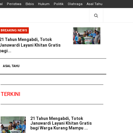
al
Peristiwa
Ekbis
Hukum
Politik
Olahraga
Asal Tahu
BREAKING NEWS
21 Tahun Mengabdi, Totok
Januwardi Layani Khitan Gratis
bagi...
ASAL TAHU
TERKINI
21 Tahun Mengabdi, Totok
Januwardi Layani Khitan Gratis
bagi Warga Kurang Mampu ...