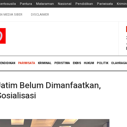
ertosusila
Pantura
Mataraman
Nasional
Pendidikan
Pariwisata
Krimin
N MEDIA SIBER
DISCLAIMER
ENDIDIKAN
PARIWISATA
KRIMINAL
PERISTIWA
EKBIS
HUKUM
POLITIK
OLAHRAGA
i Jatim Belum Dimanfaatkan,
osialisasi