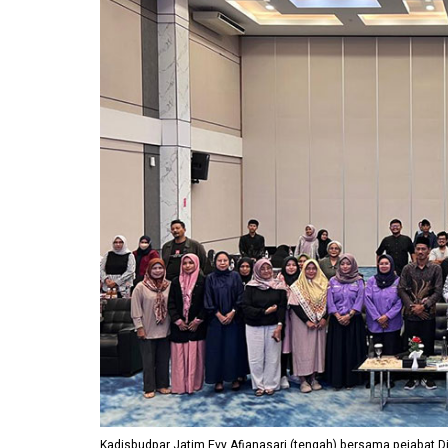
Kadisbudpar Jatim Evy Afianasari (tengah) bersama pejabat Di