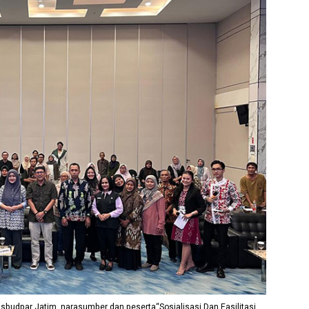
sbudpar Jatim, narasumber dan peserta“Sosialisasi Dan Fasilitasi