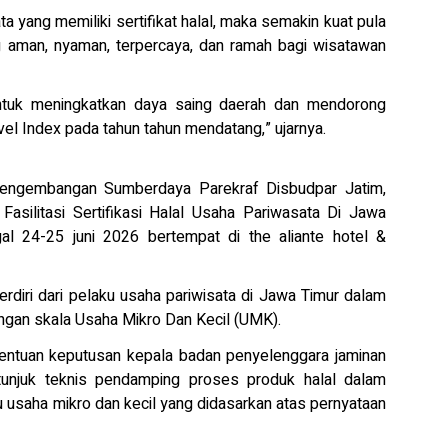
 yang memiliki sertifikat halal, maka semakin kuat pula
g aman, nyaman, terpercaya, dan ramah bagi wisatawan
untuk meningkatkan daya saing daerah dan mendorong
el Index pada tahun tahun mendatang,” ujarnya.
 Pengembangan Sumberdaya Parekraf Disbudpar Jatim,
 Fasilitasi Sertifikasi Halal Usaha Pariwasata Di Jawa
l 24-25 juni 2026 bertempat di the aliante hotel &
terdiri dari pelaku usaha pariwisata di Jawa Timur dalam
ngan skala Usaha Mikro Dan Kecil (UMK).
tentuan keputusan kepala badan penyelenggara jaminan
unjuk teknis pendamping proses produk halal dalam
ku usaha mikro dan kecil yang didasarkan atas pernyataan