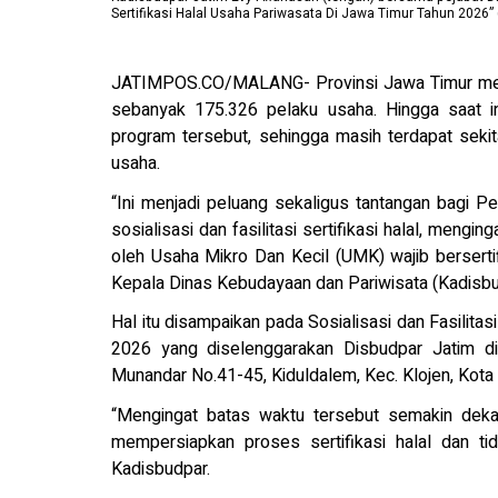
Sertifikasi Halal Usaha Pariwasata Di Jawa Timur Tahun 2026”
JATIMPOS.CO/MALANG- Provinsi Jawa Timur mempe
sebanyak 175.326 pelaku usaha. Hingga saat in
program tersebut, sehingga masih terdapat seki
usaha.
“Ini menjadi peluang sekaligus tantangan bagi 
sosialisasi dan fasilitasi sertifikasi halal, men
oleh Usaha Mikro Dan Kecil (UMK) wajib bersertif
Kepala Dinas Kebudayaan dan Pariwisata (Kadisbud
Hal itu disampaikan pada Sosialisasi dan Fasilitas
2026 yang diselenggarakan Disbudpar Jatim di 
Munandar No.41-45, Kiduldalem, Kec. Klojen, Kota
“Mengingat batas waktu tersebut semakin deka
mempersiapkan proses sertifikasi halal dan ti
Kadisbudpar.