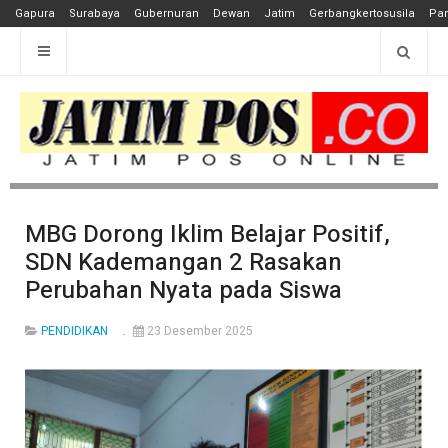
Gapura
Surabaya
Gubernuran
Dewan
Jatim
Gerbangkertosusila
Pan
MBG Dorong Iklim Belajar Positif,
SDN Kademangan 2 Rasakan
Perubahan Nyata pada Siswa
PENDIDIKAN
23 Desember 2025