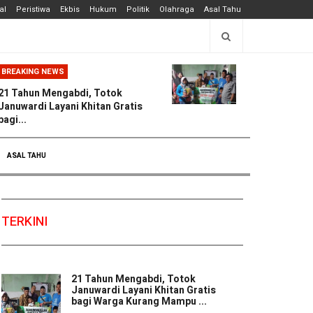
al
Peristiwa
Ekbis
Hukum
Politik
Olahraga
Asal Tahu
BREAKING NEWS
21 Tahun Mengabdi, Totok
Januwardi Layani Khitan Gratis
bagi...
ASAL TAHU
TERKINI
21 Tahun Mengabdi, Totok
Januwardi Layani Khitan Gratis
bagi Warga Kurang Mampu ...