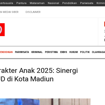
ertosusila
Pantura
Mataraman
Nasional
Pendidikan
Pariwisata
Krimin
N MEDIA SIBER
DISCLAIMER
ENDIDIKAN
PARIWISATA
KRIMINAL
PERISTIWA
EKBIS
HUKUM
POLITIK
OLAHRAGA
akter Anak 2025: Sinergi
D di Kota Madiun