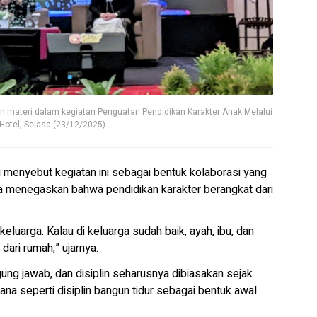
 materi dalam kegiatan Penguatan Pendidikan Karakter Anak Melalui
Hotel, Selasa (23/12/2025).
menyebut kegiatan ini sebagai bentuk kolaborasi yang
 Ia menegaskan bahwa pendidikan karakter berangkat dari
luarga. Kalau di keluarga sudah baik, ayah, ibu, dan
dari rumah,” ujarnya.
ggung jawab, dan disiplin seharusnya dibiasakan sejak
na seperti disiplin bangun tidur sebagai bentuk awal