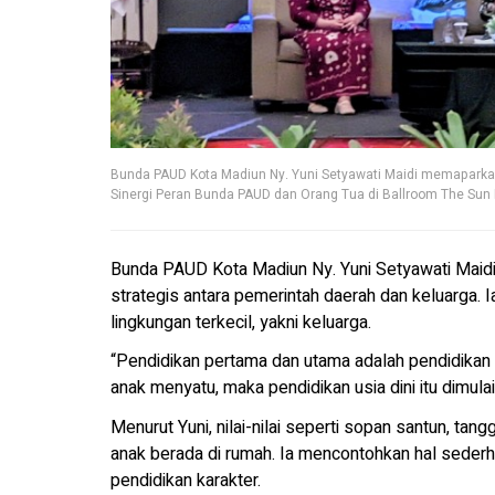
Bunda PAUD Kota Madiun Ny. Yuni Setyawati Maidi memaparkan
Sinergi Peran Bunda PAUD dan Orang Tua di Ballroom The Sun 
Bunda PAUD Kota Madiun Ny. Yuni Setyawati Maidi 
strategis antara pemerintah daerah dan keluarga.
lingkungan terkecil, yakni keluarga.
“Pendidikan pertama dan utama adalah pendidikan ke
anak menyatu, maka pendidikan usia dini itu dimulai 
Menurut Yuni, nilai-nilai seperti sopan santun, tan
anak berada di rumah. Ia mencontohkan hal sederha
pendidikan karakter.