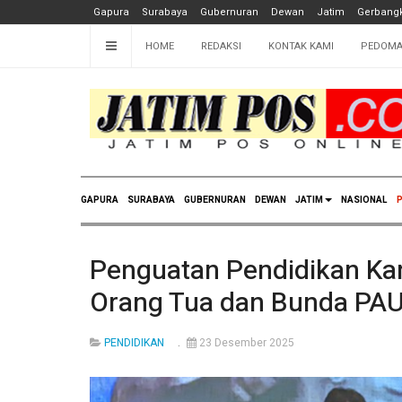
Gapura
Surabaya
Gubernuran
Dewan
Jatim
Gerbangk
HOME
REDAKSI
KONTAK KAMI
PEDOMA
GAPURA
SURABAYA
GUBERNURAN
DEWAN
JATIM
NASIONAL
P
Penguatan Pendidikan Kar
Orang Tua dan Bunda PAU
PENDIDIKAN
23 Desember 2025