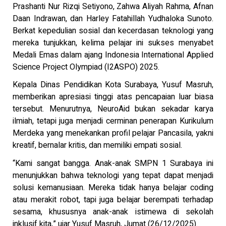
Prashanti Nur Rizqi Setiyono, Zahwa Aliyah Rahma, Afnan
Daan Indrawan, dan Harley Fatahillah Yudhaloka Sunoto.
Berkat kepedulian sosial dan kecerdasan teknologi yang
mereka tunjukkan, kelima pelajar ini sukses menyabet
Medali Emas dalam ajang Indonesia International Applied
Science Project Olympiad (I2ASPO) 2025.
Kepala Dinas Pendidikan Kota Surabaya, Yusuf Masruh,
memberikan apresiasi tinggi atas pencapaian luar biasa
tersebut. Menurutnya, NeuroAid bukan sekadar karya
ilmiah, tetapi juga menjadi cerminan penerapan Kurikulum
Merdeka yang menekankan profil pelajar Pancasila, yakni
kreatif, bernalar kritis, dan memiliki empati sosial.
“Kami sangat bangga. Anak-anak SMPN 1 Surabaya ini
menunjukkan bahwa teknologi yang tepat dapat menjadi
solusi kemanusiaan. Mereka tidak hanya belajar coding
atau merakit robot, tapi juga belajar berempati terhadap
sesama, khususnya anak-anak istimewa di sekolah
inklusif kita,” ujar Yusuf Masruh, Jumat (26/12/2025).