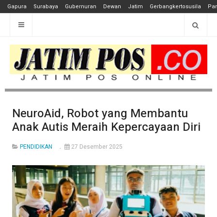
Gapura
Surabaya
Gubernuran
Dewan
Jatim
Gerbangkertosusila
Pan
NeuroAid, Robot yang Membantu
Anak Autis Meraih Kepercayaan Diri
PENDIDIKAN
27 Desember 2025